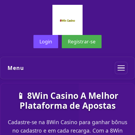
Login
Registrar-se
Menu
📱 8Win Casino A Melhor
Plataforma de Apostas
Cadastre-se na 8Win Casino para ganhar bônus
no cadastro e em cada recarga. Com a 8Win