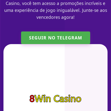
Casino, você tem acesso a promoções incríveis e
uma experiência de jogo inigualável. Junte-se aos
vencedores agora!
SEGUIR NO TELEGRAM