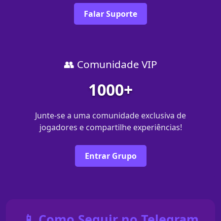
Falar Suporte
👥 Comunidade VIP
1000+
Junte-se a uma comunidade exclusiva de
jogadores e compartilhe experiências!
Entrar Grupo
📱 Como Seguir no Telegram