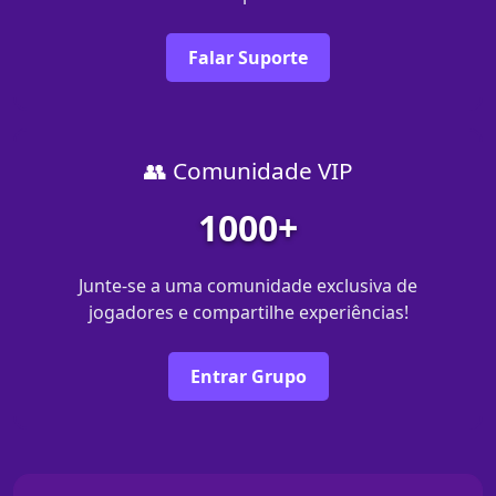
Falar Suporte
👥 Comunidade VIP
1000+
Junte-se a uma comunidade exclusiva de
jogadores e compartilhe experiências!
Entrar Grupo