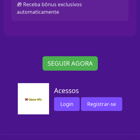
🎁 Receba bônus exclusivos
automaticamente
SEGUIR AGORA
Acessos
Login
Registrar-se