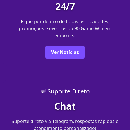
24/7
Fique por dentro de todas as novidades,
promoções e eventos da 90 Game Win em
tempo real!
Ver Notícias
💬 Suporte Direto
Chat
Suporte direto via Telegram, respostas rápidas e
atendimento personalizado!