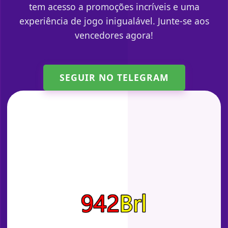
tem acesso a promoções incríveis e uma
experiência de jogo inigualável. Junte-se aos
vencedores agora!
SEGUIR NO TELEGRAM