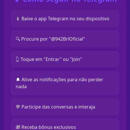
📱 Baixe o app Telegram no seu dispositivo
🔍 Procure por "@942BrlOficial"
👆 Toque em "Entrar" ou "Join"
🔔 Ative as notificações para não perder
nada
💬 Participe das conversas e interaja
🎁 Receba bônus exclusivos