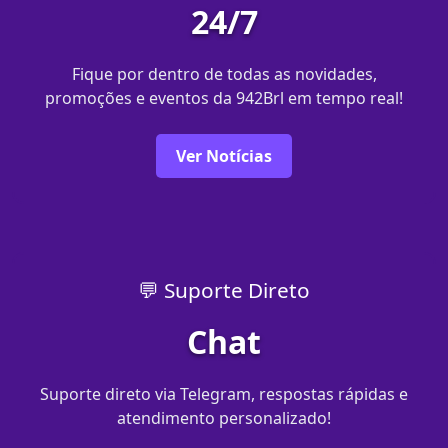
24/7
Fique por dentro de todas as novidades,
promoções e eventos da 942Brl em tempo real!
Ver Notícias
💬 Suporte Direto
Chat
Suporte direto via Telegram, respostas rápidas e
atendimento personalizado!