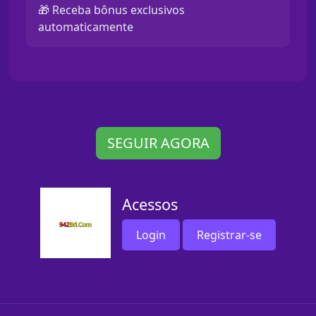
🎁 Receba bônus exclusivos
automaticamente
SEGUIR AGORA
Acessos
Login
Registrar-se