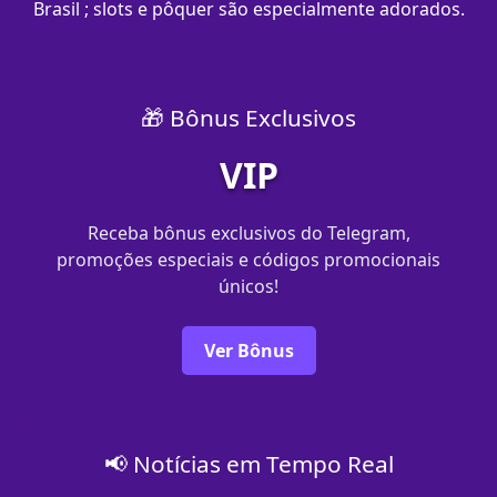
Brasil ; slots e pôquer são especialmente adorados.
🎁 Bônus Exclusivos
VIP
Receba bônus exclusivos do Telegram,
promoções especiais e códigos promocionais
únicos!
Ver Bônus
📢 Notícias em Tempo Real