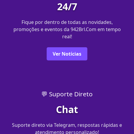
24/7
Fique por dentro de todas as novidades,
promoções e eventos da 942Brl.Com em tempo
real!
Ver Notícias
💬 Suporte Direto
Chat
Suporte direto via Telegram, respostas rápidas e
atendimento personalizado!