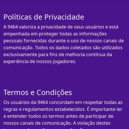
Políticas de Privacidade
A 9464 valoriza a privacidade de seus usuários e está
empenhada em proteger todas as informações
pessoais fornecidas durante o uso de nossos canais de
comunicação. Todos os dados coletados são utilizados
exclusivamente para fins de melhoria contínua da
experiência de nossos jogadores.
Termos e Condições
Os usuários da 9464 concordam em respeitar todas as
regras e regulamentos estabelecidos. É importante ler
e entender todos os termos antes de participar de
nossos canais de comunicação. A violação destes