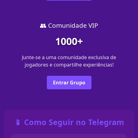
👥 Comunidade VIP
1000+
Junte-se a uma comunidade exclusiva de
jogadores e compartilhe experiências!
Entrar Grupo
📱 Como Seguir no Telegram