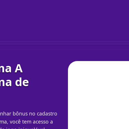
ma A
ma de
anhar bônus no cadastro
ma, você tem acesso a