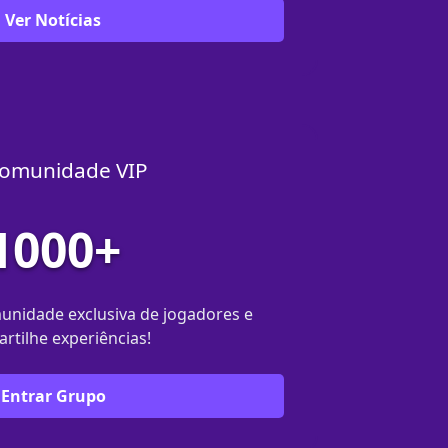
Ver Notícias
Comunidade VIP
1000+
unidade exclusiva de jogadores e
rtilhe experiências!
Entrar Grupo