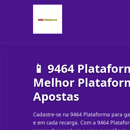
📱 9464 Platafor
Melhor Platafor
Apostas
Cadastre-se na 9464 Plataforma para g
e em cada recarga. Com a 9464 Platafor