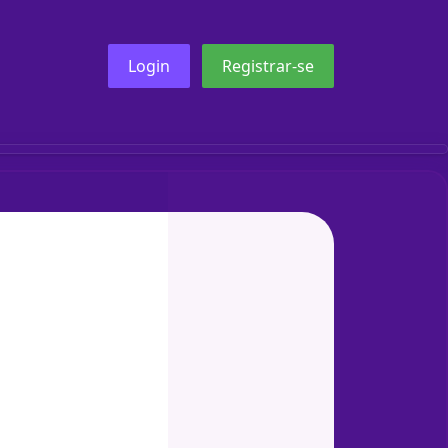
Login
Registrar-se