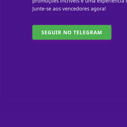
promoções incríveis e uma experiência d
Junte-se aos vencedores agora!
SEGUIR NO TELEGRAM