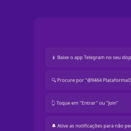
📱 Baixe o app Telegram no seu disp
🔍 Procure por "@9464 PlataformaOf
👆 Toque em "Entrar" ou "Join"
🔔 Ative as notificações para não p