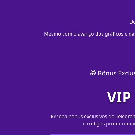
De
Mesmo com o avanço dos gráficos e das
🎁 Bônus Exclu
VIP
Receba bônus exclusivos do Telegra
e códigos promocionai