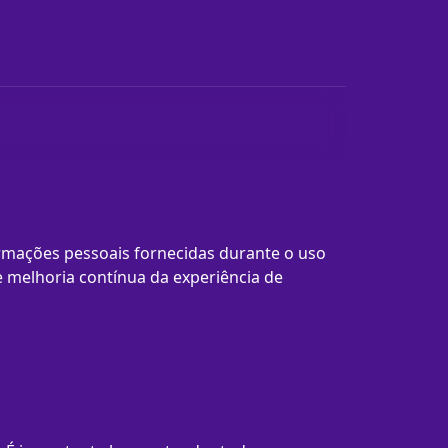
rmações pessoais fornecidas durante o uso
e melhoria contínua da experiência de