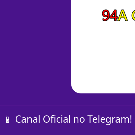
📱 Canal Oficial no Telegram!