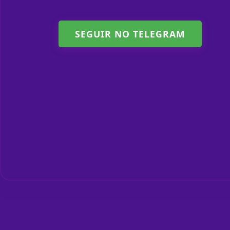
SEGUIR NO TELEGRAM