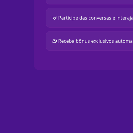
💬 Participe das conversas e interaj
🎁 Receba bônus exclusivos autom