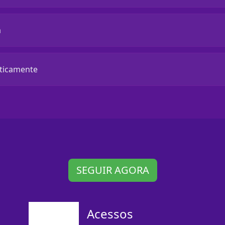
a
aticamente
SEGUIR AGORA
Acessos