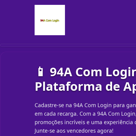
📱 94A Com Logi
Plataforma de A
Cadastre-se na 94A Com Login para gan
em cada recarga. Com a 94A Com Login,
promoções incríveis e uma experiência d
Junte-se aos vencedores agora!