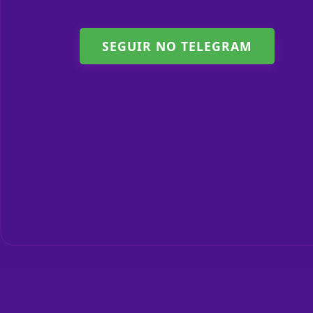
SEGUIR NO TELEGRAM