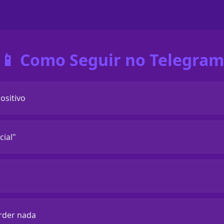
📱 Como Seguir no Telegram
ositivo
ial"
erder nada