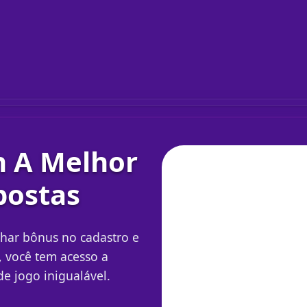
n A Melhor
postas
har bônus no cadastro e
 você tem acesso a
e jogo inigualável.