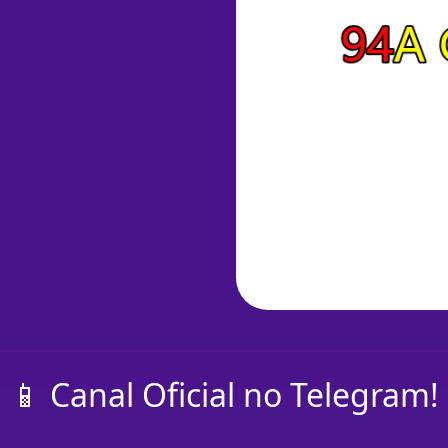
📱 Canal Oficial no Telegram!