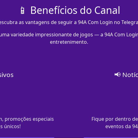
📱 Benefícios do Canal
scubra as vantagens de seguir a 94A Com Login no Teleg
 uma variedade impressionante de jogos — a 94A Com Login 
entretenimento.
sivos
📢 Notí
m, promoções especiais
Fique por dentro d
s únicos!
eventos da 94