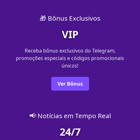
🎁 Bônus Exclusivos
VIP
Receba bônus exclusivos do Telegram,
promoções especiais e códigos promocionais
únicos!
Ver Bônus
📢 Notícias em Tempo Real
24/7