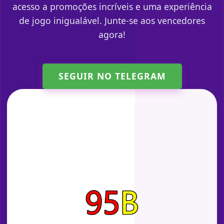
acesso a promoções incríveis e uma experiência
de jogo inigualável. Junte-se aos vencedores
agora!
SEGUIR NO TELEGRAM