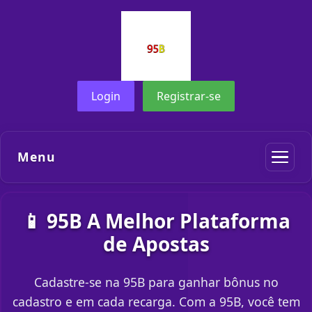
Login
Registrar-se
Menu
📱 95B A Melhor Plataforma
de Apostas
Cadastre-se na 95B para ganhar bônus no
cadastro e em cada recarga. Com a 95B, você tem