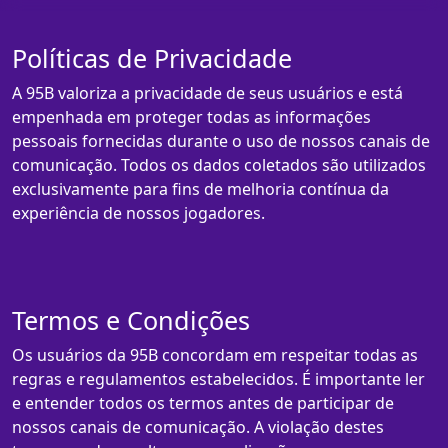
Políticas de Privacidade
A 95B valoriza a privacidade de seus usuários e está
empenhada em proteger todas as informações
pessoais fornecidas durante o uso de nossos canais de
comunicação. Todos os dados coletados são utilizados
exclusivamente para fins de melhoria contínua da
experiência de nossos jogadores.
Termos e Condições
Os usuários da 95B concordam em respeitar todas as
regras e regulamentos estabelecidos. É importante ler
e entender todos os termos antes de participar de
nossos canais de comunicação. A violação destes