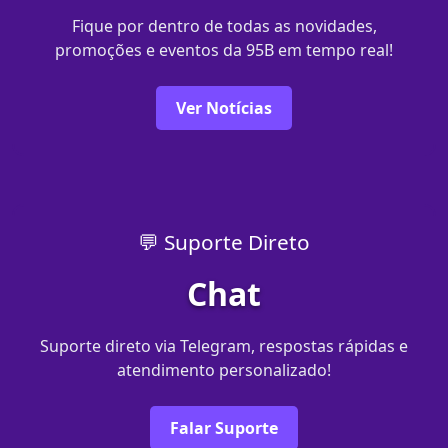
Fique por dentro de todas as novidades,
promoções e eventos da 95B em tempo real!
Ver Notícias
💬 Suporte Direto
Chat
Suporte direto via Telegram, respostas rápidas e
atendimento personalizado!
Falar Suporte