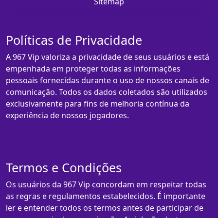
Sitemap
Políticas de Privacidade
A 967 Vip valoriza a privacidade de seus usuários e está
empenhada em proteger todas as informações
pessoais fornecidas durante o uso de nossos canais de
comunicação. Todos os dados coletados são utilizados
exclusivamente para fins de melhoria contínua da
experiência de nossos jogadores.
Termos e Condições
Os usuários da 967 Vip concordam em respeitar todas
as regras e regulamentos estabelecidos. É importante
ler e entender todos os termos antes de participar de