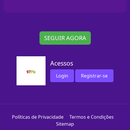
SEGUIR AGORA
Acessos
Login
Registrar-se
Políticas de Privacidade
Termos e Condições
Sitemap