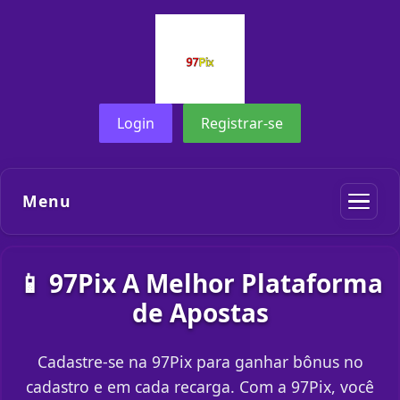
Login
Registrar-se
Menu
📱 97Pix A Melhor Plataforma
de Apostas
Cadastre-se na 97Pix para ganhar bônus no
cadastro e em cada recarga. Com a 97Pix, você