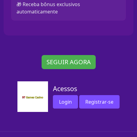
🎁 Receba bônus exclusivos
automaticamente
SEGUIR AGORA
Acessos
Login
Registrar-se