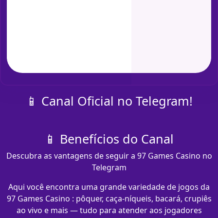
📱 Canal Oficial no Telegram!
📱 Benefícios do Canal
Descubra as vantagens de seguir a 97 Games Casino no
Telegram
Aqui você encontra uma grande variedade de jogos da
97 Games Casino : pôquer, caça-níqueis, bacará, crupiês
ao vivo e mais — tudo para atender aos jogadores