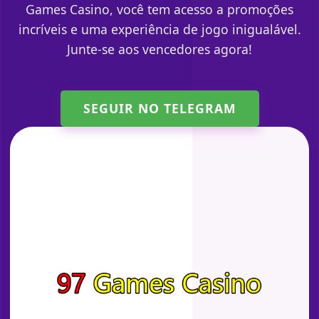
Games Casino, você tem acesso a promoções
incríveis e uma experiência de jogo inigualável.
Junte-se aos vencedores agora!
SEGUIR NO TELEGRAM