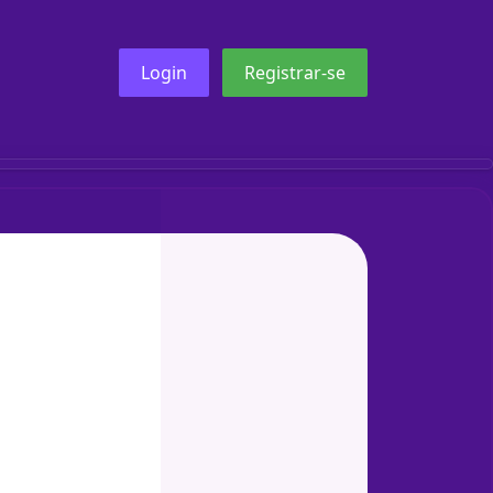
Login
Registrar-se