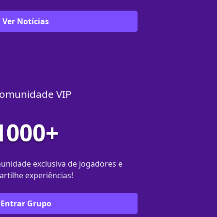
Ver Notícias
Comunidade VIP
1000+
unidade exclusiva de jogadores e
rtilhe experiências!
Entrar Grupo