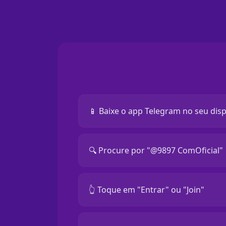
📱 Baixe o app Telegram no seu disp
🔍 Procure por "@9897 ComOficial"
👆 Toque em "Entrar" ou "Join"