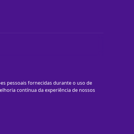
es pessoais fornecidas durante o uso de
elhoria contínua da experiência de nossos