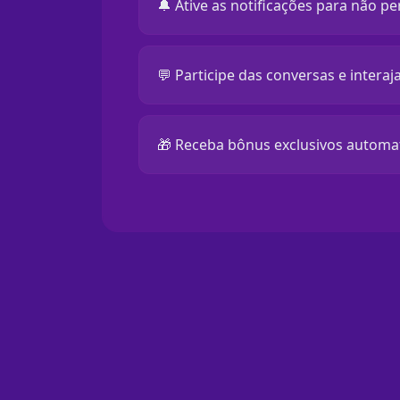
🔔 Ative as notificações para não p
💬 Participe das conversas e interaj
🎁 Receba bônus exclusivos autom