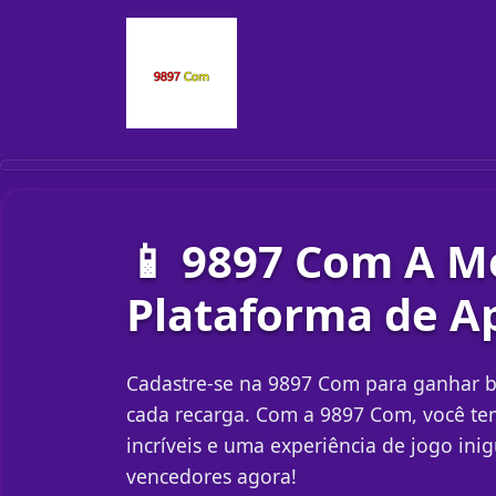
📱 9897 Com A M
Plataforma de A
Cadastre-se na 9897 Com para ganhar 
cada recarga. Com a 9897 Com, você t
incríveis e uma experiência de jogo inig
vencedores agora!