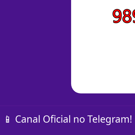
📱 Canal Oficial no Telegram!