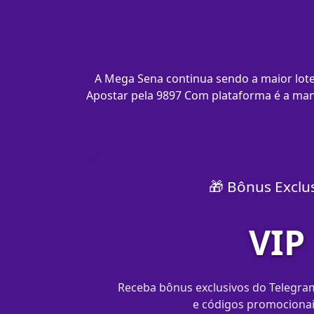
A Mega Sena continua sendo a maior loter
Apostar pela 9897 Com plataforma é a manei
🎁 Bônus Exclu
VIP
Receba bônus exclusivos do Telegra
e códigos promocionai