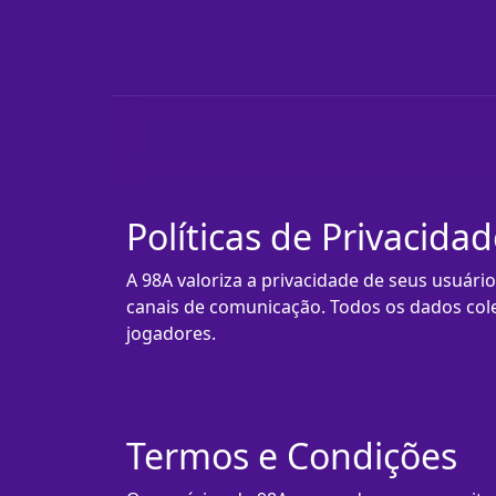
Políticas de Privacida
A 98A valoriza a privacidade de seus usuár
canais de comunicação. Todos os dados cole
jogadores.
Termos e Condições