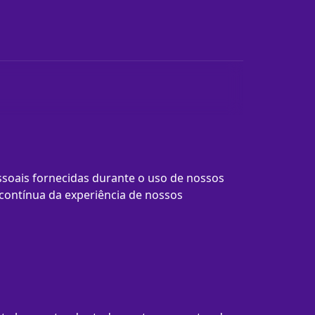
ssoais fornecidas durante o uso de nossos
 contínua da experiência de nossos