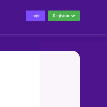
Login
Registrar-se