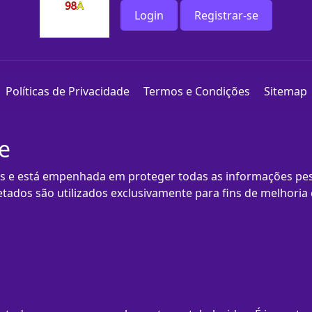
Login
Registrar-se
Políticas de Privacidade
Termos e Condições
Sitemap
de
ios e está empenhada em proteger todas as informações pe
tados são utilizados exclusivamente para fins de melhoria