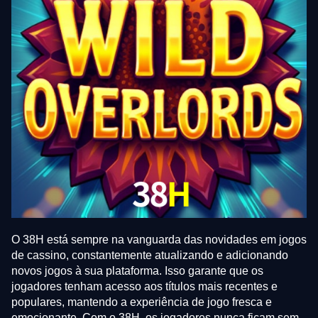
O 38H está sempre na vanguarda das novidades em jogos
de cassino, constantemente atualizando e adicionando
novos jogos à sua plataforma. Isso garante que os
jogadores tenham acesso aos títulos mais recentes e
populares, mantendo a experiência de jogo fresca e
emocionante. Com o 38H, os jogadores nunca ficam sem