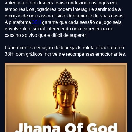
autêntica. Com dealers reais conduzindo os jogos em
tempo real, os jogadores podem interagir e sentir toda a
emoção de um cassino físico, diretamente de suas casas.
A plataforma
38H
garante que cada sessão de jogo seja
envolvente e social, oferecendo uma experiência de
cassino ao vivo que é difícil de superar.
Experimente a emoção do blackjack, roleta e baccarat no
38H, com gráficos incríveis e recompensas emocionantes.