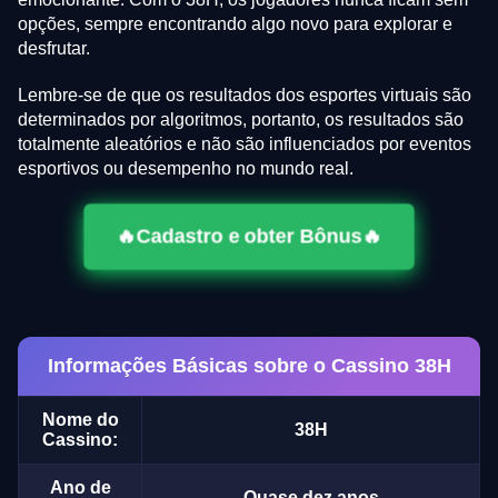
opções, sempre encontrando algo novo para explorar e
desfrutar.
Lembre-se de que os resultados dos esportes virtuais são
determinados por algoritmos, portanto, os resultados são
totalmente aleatórios e não são influenciados por eventos
esportivos ou desempenho no mundo real.
🔥Cadastro e obter Bônus🔥
Informações Básicas sobre o Cassino 38H
Nome do
38H
Cassino:
Ano de
Quase dez anos