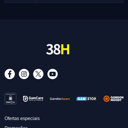
Ofertas especiais