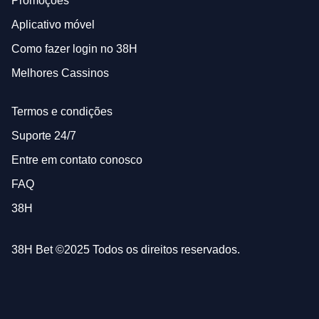
Promoções
Aplicativo móvel
Como fazer login no 38H
Melhores Cassinos
Termos e condições
Suporte 24/7
Entre em contato conosco
FAQ
38H
38H Bet ©2025 Todos os direitos reservados.